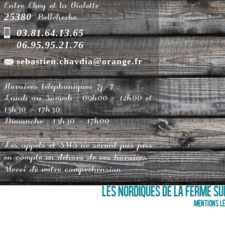
Entre Ebey et la Violette
25380
Belleherbe
03.81.64.13.65
06.95.95.21.76
sebastien.chavdia@orange.fr
Horaires téléphoniques 7j/7 :
Lundi au Samedi : 09h00 - 12h00 et
13h30 - 17h30
Dimanche : 13h30 - 17h00
Les appels et SMS ne seront pas pris
en compte en dehors de ces horaires
Merci de votre compréhension
LES NORDIQUES DE LA FERME SUR
Mentions lé