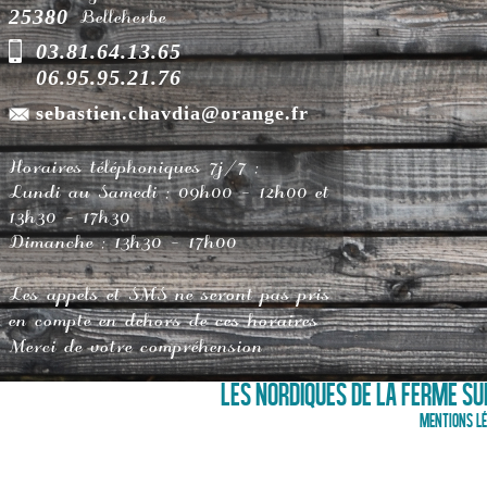
25380
Belleherbe
03.81.64.13.65
06.95.95.21.76
sebastien.chavdia@orange.fr
Horaires téléphoniques 7j/7 :
Lundi au Samedi : 09h00 - 12h00 et
13h30 - 17h30
Dimanche : 13h30 - 17h00
Les appels et SMS ne seront pas pris
en compte en dehors de ces horaires
Merci de votre compréhension
LES NORDIQUES DE LA FERME SUR
Mentions lé